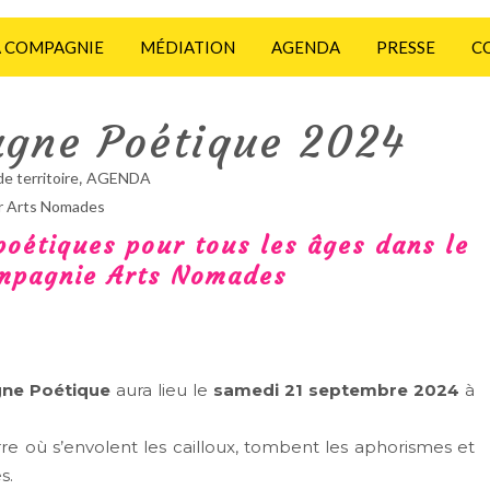
A COMPAGNIE
MÉDIATION
AGENDA
PRESSE
C
agne Poétique 2024
,
de territoire
AGENDA
r Arts Nomades
poétiques pour tous les âges dans le
ompagnie Arts Nomades
ne Poétique
aura lieu le
samedi 21 septembre 2024
à
rre où s’envolent les cailloux, tombent les aphorismes et
s.