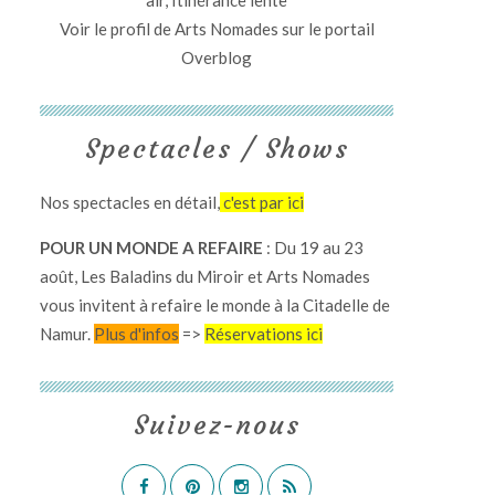
air, Itinérance lente
Voir le profil de
Arts Nomades
sur le portail
Overblog
Spectacles / Shows
Nos spectacles en détail,
c'est par ici
POUR UN MONDE A REFAIRE
: Du 19 au 23
août, Les Baladins du Miroir et Arts Nomades
vous invitent à refaire le monde à la Citadelle de
Namur.
Plus d'infos
=>
Réservations ici
Suivez-nous