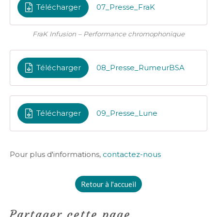
Télécharger
07_Presse_FraK
FraK Infusion – Performance chromophonique
Télécharger
08_Presse_RumeurBSA
Télécharger
09_Presse_Lune
Pour plus d'informations,
contactez-nous
Retour à l'accueil
Partager cette page