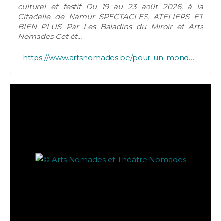
culturel et festif Du 19 au 23 août 2026, à la
Citadelle de Namur SPECTACLES, ATELIERS ET
BIEN PLUS Par Les Baladins du Miroir et Arts
Nomades Cet ét...
https://www.artsnomades.be/pour-un-monde-a-refaire-2026