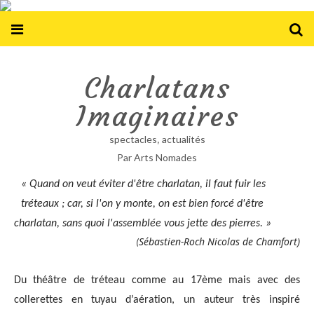
Charlatans
Imaginaires
,
spectacles
actualités
Par Arts Nomades
« 
Quand on veut éviter d'être charlatan, il faut fuir les 
tréteaux ; car, si l'on y monte, on est bien forcé d'être 
charlatan, sans quoi l'assemblée vous jette des pierres.
 »
Sébastien-Roch Nicolas de Chamfort)
(
Du thé
âtre de tréteau comme au 17ème 
mais avec 
des 
collerettes en tuyau d’aéra
tion
, 
u
n auteur 
très 
inspiré 