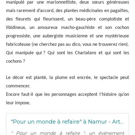
manipulé par un
e
marionnettiste, d
eux sœurs 
généreuses 
mais rarement d’accord, 
des plantes médicinales en pagailles, 
des fleurets qui fleurissent, 
u
n beau-père 
complotiste
et
libid
in
eux
, 
un 
amoureux 
macho-gauchiste
et son 
cochon
progressiste
, une aubergiste
 musicienne et
 une 
mystérieuse 
fabricoteuse (ne cherchez pas au dico, vous ne trouverez rien
).
Qui manipule qui ? Qui sont les Charlatans et qui sont les 
cochons ?
Le décor est planté, la plume est encrée, le spectacle peut 
commencer. 
E
ncore faut-il que les personnages acceptent 
l’histoire 
qu’on 
leur impose
.
"Pour un monde à refaire" à Namur - Arts Nomades
" Pour un monde à refaire ", un événement